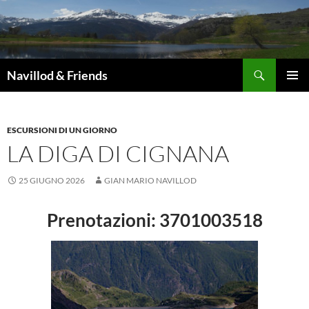
Vai
al
contenuto
Cerca
Navillod & Friends
MENU
PRINCI
ESCURSIONI DI UN GIORNO
LA DIGA DI CIGNANA
25 GIUGNO 2026
GIAN MARIO NAVILLOD
Prenotazioni: 3701003518