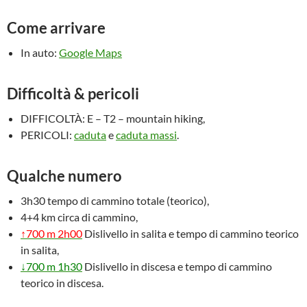
Come arrivare
In auto:
Google Maps
Difficoltà & pericoli
DIFFICOLTÀ: E – T2 – mountain hiking,
PERICOLI:
caduta
e
caduta massi
.
Qualche numero
3h30 tempo di cammino totale (teorico),
4+4 km circa di cammino,
↑700 m 2h00
Dislivello in salita e tempo di cammino teorico
in salita,
↓700 m 1h30
Dislivello in discesa e tempo di cammino
teorico in discesa.