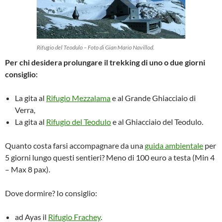
Rifugio del Teodulo – Foto di Gian Mario Navillod.
Per chi desidera prolungare il trekking di uno o due giorni
consiglio:
La gita al
Rifugio Mezzalama
e al Grande Ghiacciaio di
Verra,
La gita al
Rifugio del Teodulo
e al Ghiacciaio del Teodulo.
Quanto costa farsi accompagnare da una
guida ambientale
per
5 giorni lungo questi sentieri? Meno di 100 euro a testa (Min 4
– Max 8 pax).
Dove dormire? Io consiglio:
ad Ayas il
Rifugio Frachey
.