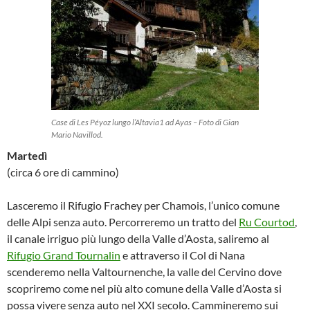
Case di Les Péyoz lungo l’Altavia1 ad Ayas – Foto di Gian
Mario Navillod.
Martedì
(circa 6 ore di cammino)
Lasceremo il Rifugio Frachey per Chamois, l’unico comune
delle Alpi senza auto. Percorreremo un tratto del
Ru Courtod
,
il canale irriguo più lungo della Valle d’Aosta, saliremo al
Rifugio Grand Tournalin
e attraverso il Col di Nana
scenderemo nella Valtournenche, la valle del Cervino dove
scopriremo come nel più alto comune della Valle d’Aosta si
possa vivere senza auto nel XXI secolo. Cammineremo sui