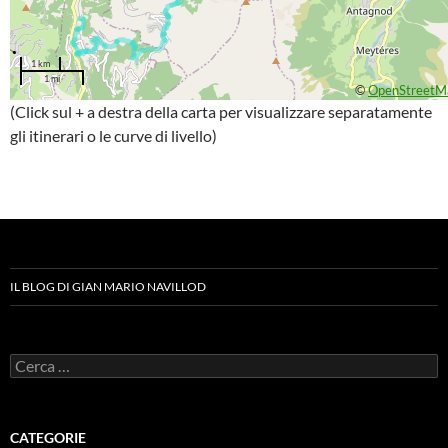
1 km
1 mi
©
OpenStreetM
(Click sul + a destra della carta per visualizzare separatamente
gli itinerari o le curve di livello)
IL BLOG DI GIAN MARIO NAVILLOD
Ricerca
per:
CATEGORIE