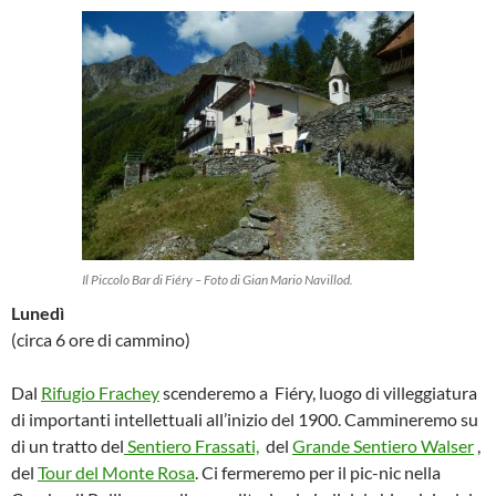
Il Piccolo Bar di Fiéry – Foto di Gian Mario Navillod.
Lunedì
(circa 6 ore di cammino)
Dal
Rifugio Frachey
scenderemo a Fiéry, luogo di villeggiatura
di importanti intellettuali all’inizio del 1900. Cammineremo su
di un tratto del
Sentiero Frassati,
del
Grande Sentiero Walser
,
del
Tour del Monte Rosa
. Ci fermeremo per il pic-nic nella