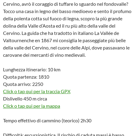
Cervino, avrò il coraggio di tuffare lo sguardo nel fondovalle?
Tocco una casa in legno del basso medioevo e sento il profumo
della polenta cotta sul fuoco di legna, scopro la più grande
dolina della Valle d’Aosta ed il ru più alto della valle del
Cervino. La guida che ha tradotto in italiano La Vallée de
Valtournenche en 1867 mi consiglia le passeggiate più belle
della valle del Cervino, nel cuore delle Alpi, dove passavano le
carovane dei mercanti di vino medievali.
Lunghezza itinerario: 10 km
Quota partenza: 1810
Quota arrivo: 2250
Click o tap qui per la traccia GPX
Dislivello 450 m circa
Click o tap qui per la mappa
Tempo effettivo di cammino (teorico) 2h30
Difficoltà: escursionistica. Il rischio di caduta massi è basso.