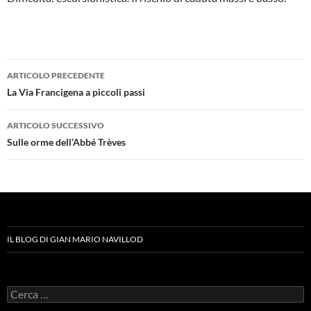
Navigazione
ARTICOLO PRECEDENTE
articolo
La Via Francigena a piccoli passi
ARTICOLO SUCCESSIVO
Sulle orme dell’Abbé Trèves
IL BLOG DI GIAN MARIO NAVILLOD
Ricerca
per: