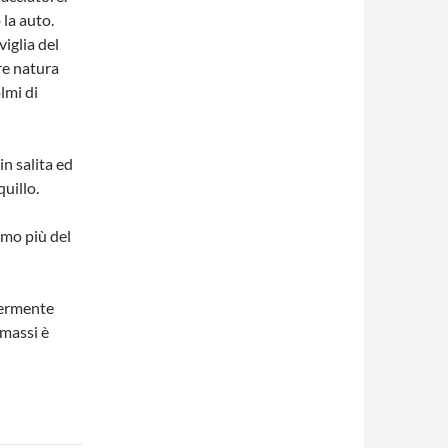
 la auto.
iglia del
re natura
olmi di
in salita ed
uillo.
mo più del
ggermente
 massi è