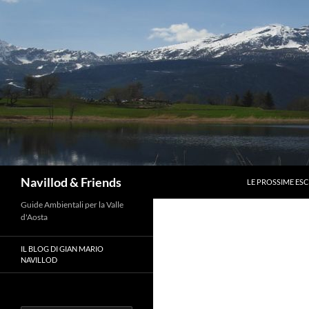
Vai
al
contenuto
Cerca
Navillod & Friends
LE PROSSIME ES
Guide Ambientali per la Valle
d'Aosta
IL BLOG DI GIAN MARIO
NAVILLOD