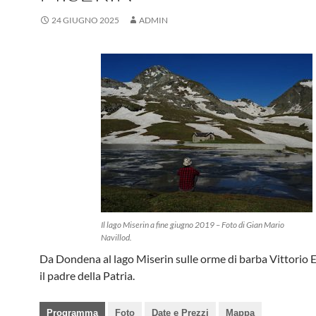
24 GIUGNO 2025
ADMIN
Il lago Miserin a fine giugno 2019 – Foto di Gian Mario
Navillod.
Da Dondena al lago Miserin sulle orme di barba Vittorio 
il padre della Patria.
Programma
Foto
Date e Prezzi
Mappa