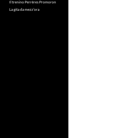
Il trenino Perrères Promoron
La gita da mezz’ora