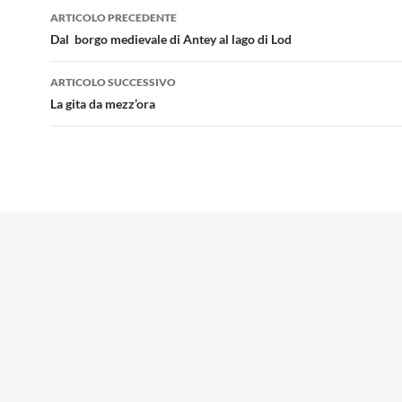
Navigazione
ARTICOLO PRECEDENTE
articolo
Dal borgo medievale di Antey al lago di Lod
ARTICOLO SUCCESSIVO
La gita da mezz’ora