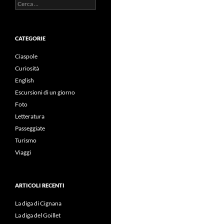
Ricerca
per:
CATEGORIE
Ciaspole
Curiosità
English
Escursioni di un giorno
Foto
Letteratura
Passeggiate
Turismo
Viaggi
ARTICOLI RECENTI
La diga di Cignana
La diga del Goillet