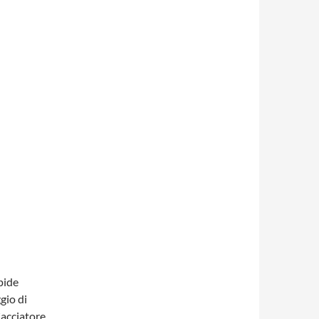
pide
gio di
acciatore.