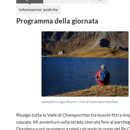
Informazioni pratiche
Programma della giornata
Santuario e Lago Miserin – Foto di Gian Mario Navillod.
Risalgo tutta la Valle di Champorcher tra boschi fitti e lim
cascate. Mi avventuro sulla strada sterrata fino al parcheg
Dondena e poi proseguo a piedi calcando le orme del Re C