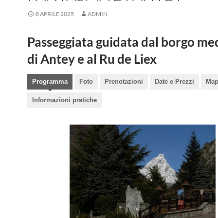
8 APRILE 2025
ADMIN
Passeggiata guidata dal borgo me
di Antey e al Ru de Liex
Programma
Foto
Prenotazioni
Date e Prezzi
Map
Informazioni pratiche