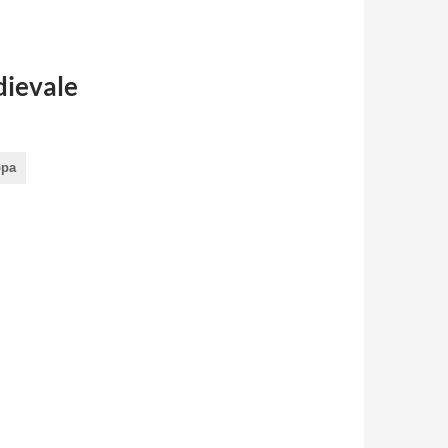
dievale
pa