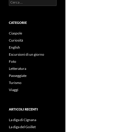
Ricerca
per:
CATEGORIE
Ciaspole
Curiosità
English
Escursioni di un giorno
Foto
Letteratura
Passeggiate
Turismo
Viaggi
ARTICOLI RECENTI
La diga di Cignana
La diga del Goillet