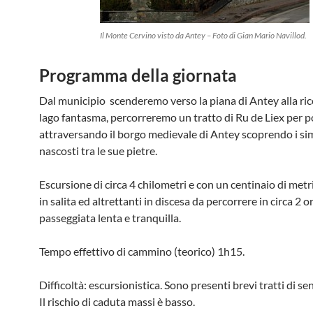
Il Monte Cervino visto da Antey – Foto di Gian Mario Navillod.
Programma della giornata
Dal municipio scenderemo verso la piana di Antey alla ric
lago fantasma, percorreremo un tratto di Ru de Liex per po
attraversando il borgo medievale di Antey scoprendo i si
nascosti tra le sue pietre.
Escursione di circa 4 chilometri e con un centinaio di metri 
in salita ed altrettanti in discesa da percorrere in circa 2 o
passeggiata lenta e tranquilla.
Tempo effettivo di cammino (teorico) 1h15.
Difficoltà: escursionistica. Sono presenti brevi tratti di sen
Il rischio di caduta massi è basso.