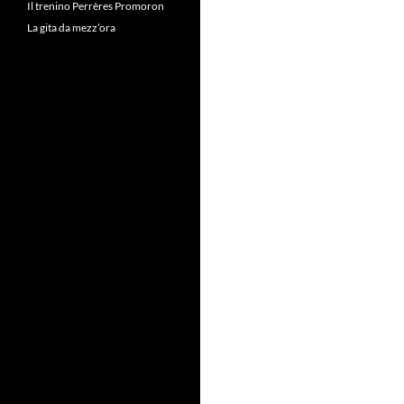
Il trenino Perrères Promoron
La gita da mezz’ora