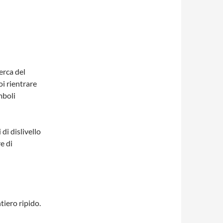
erca del
i rientrare
mboli
di dislivello
re di
tiero ripido.