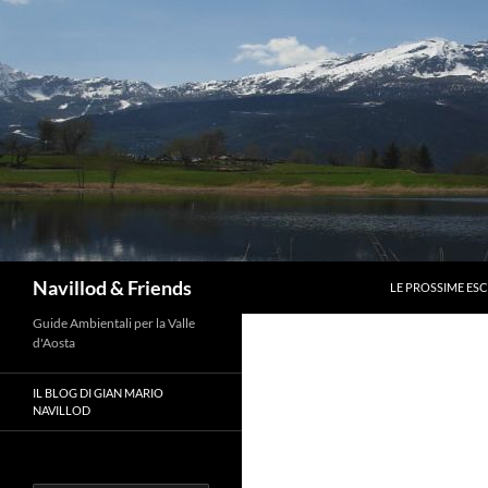
Vai
al
contenuto
Cerca
Navillod & Friends
LE PROSSIME ES
Guide Ambientali per la Valle
d'Aosta
IL BLOG DI GIAN MARIO
NAVILLOD